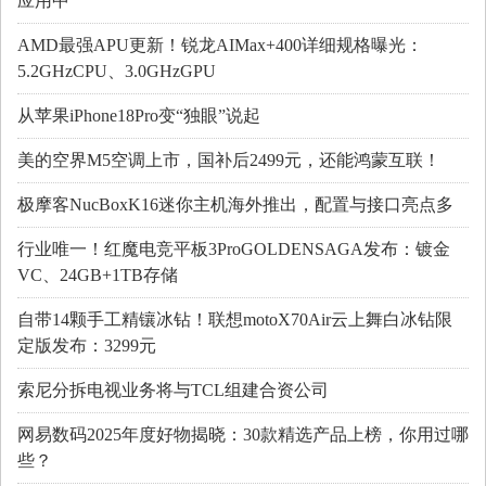
应用中
AMD最强APU更新！锐龙AIMax+400详细规格曝光：
5.2GHzCPU、3.0GHzGPU
从苹果iPhone18Pro变“独眼”说起
美的空界M5空调上市，国补后2499元，还能鸿蒙互联！
极摩客NucBoxK16迷你主机海外推出，配置与接口亮点多
行业唯一！红魔电竞平板3ProGOLDENSAGA发布：镀金
VC、24GB+1TB存储
自带14颗手工精镶冰钻！联想motoX70Air云上舞白冰钻限
定版发布：3299元
索尼分拆电视业务将与TCL组建合资公司
网易数码2025年度好物揭晓：30款精选产品上榜，你用过哪
些？