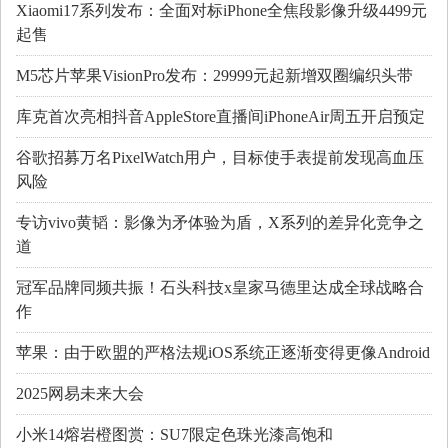
Xiaomi17系列发布：全面对标iPhone全焦段影像升级4499元
起售
M5芯片苹果VisionPro发布：29999元起新增双圈编织头带
库克首次亮相抖音AppleStore直播间iPhoneAir周五开启预定
谷歌招募万名PixelWatch用户，目标使手表提前发现高血压
风险
专访vivo黄韬：影像为矛体验为盾，X系列的差异化竞争之
道
冠军品牌同频共振！石头科技x皇家马德里达成全球战略合
作
苹果：由于欧盟的严格法规iOS系统正逐渐变得更像Android
2025网易未来大会
小米14熔岩橙图赏：SU7限定色珠光漆高饱和