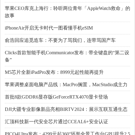
苹果CEO库克上海行：聆听两位青年「AppleWatch救命」的
故事
iPhoneAir开启无卡时代一图看懂手机eSIM
俞浩回应追觅造车：不要为了骂我们，连带骂国产车
Clicks首款智能手机Communicator发布：带全键盘的“第二设
备”
M5芯片全新iPadPro发布：8999元起性能再提升
苹果调整桌面电脑产品线：MacPro搁置，MacStudio成主力
首批8款GDDR6显存版GeForceRTX4070显卡登场
DJI大疆专业影像新品亮相BIRTV2024：展示互联互通生态
汇顶科技新一代安全芯片通过CCEAL6+安全认证
PICO4Ultra发布：4299元起360°环形全景工作台GPU提升2.5