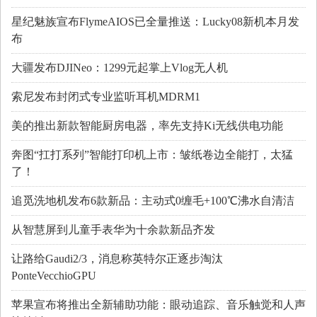
星纪魅族宣布FlymeAIOS已全量推送：Lucky08新机本月发
布
大疆发布DJINeo：1299元起掌上Vlog无人机
索尼发布封闭式专业监听耳机MDRM1
美的推出新款智能厨房电器，率先支持Ki无线供电功能
奔图“扛打系列”智能打印机上市：皱纸卷边全能打，太猛
了！
追觅洗地机发布6款新品：主动式0缠毛+100℃沸水自清洁
从智慧屏到儿童手表华为十余款新品齐发
让路给Gaudi2/3，消息称英特尔正逐步淘汰
PonteVecchioGPU
苹果宣布将推出全新辅助功能：眼动追踪、音乐触觉和人声