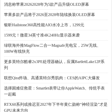
消息称苹果20262028年为5款产品升级OLED屏幕
苹果多款产品将于2026至2028年陆续换装OLED屏幕
银昕Hailstone360高性能AIO水冷上市，1299元
1599元！微星34英寸准4K240Hz显示器来袭
绿联海外推MagFlow二合一Magsafe充电宝，25W无线、
100W有线快充
更多英特尔酷睿2x3PE处理器确认，应属BartlettLake12P系
列
联想Qira炸场、高通英特尔秀肌肉：CES的AIPC大爆发
选择困难症救星：Smartlet表带让你AppleWatch、传统手表
一起戴
RTX60系列或推迟至2027年下半年黄仁勋称“神经渲染”才是
GPU未来方向