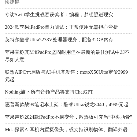
快捷键
专访Swift学生挑战赛获奖者：编程，梦想照进现实
2024款苹果iPadPro暴力测试：正常使用无需担心弯折
英特尔酷睿Ultra5238V处理器现身，配备32GB内存
苹果宣称其M4iPadPro坚固耐用但在最新的最佳测试中却不
尽如人意
联想AIPC元启版与AI手机齐发售：motoX50Ultra定价3999
元起
Nothing旗下所有音频产品将支持ChatGPT
惠普新款战99笔记本上架：酷睿Ultra/锐龙8040，4999元起
苹果声称2024款iPadPro不易变弯，散热板可充当“中央肋骨”
Meta探索AI耳机内置摄像头，或支持识别物体、翻译外语