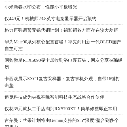
小米新春水印公布，性能小平板曝光
仅449元！机械师23.8英寸电竞显示器开启预约
格力再强调暂无铝代铜计划！铝和铜各方面存在较大差距
华为Mate90系列核心配置首曝！率先商用新一代OLED国产
自主可控
网购微星RTX5090显卡却收到浴巾裹石头，网友分享被骗经
历
卡西欧展示SXC1复古采样器：复古掌机外观，自带16键打
击垫
追觅科技成为央视春晚智能科技生态战略合作伙伴
仅花35元就从二手店淘到RX5700XT！简单修整即正常用
古尔曼：苹果计划将由Gemini支持的Siri“深度”整合到多个