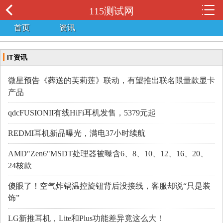
115测试网
首页
资讯
IT资讯
微星预告《葬送的芙莉莲》联动，有望推出联名限量款显卡
产品
qdcFUSIONII有线HiFi耳机发售，5379元起
REDMI耳机新品曝光，满电37小时续航
AMD"Zen6"MSDT处理器被曝含6、8、10、12、16、20、
24核款
傻眼了！空气炸锅温控旋钮背后没接线，客服却说“只是装
饰”
LG新推耳机，Lite和Plus功能差异竟这么大！