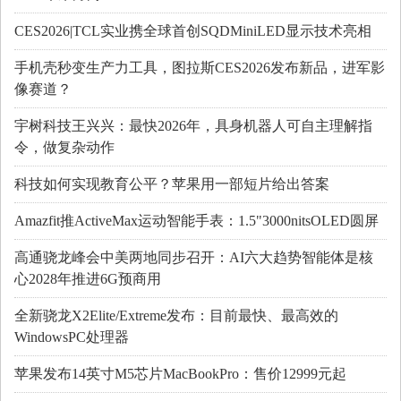
CES2026|TCL实业携全球首创SQDMiniLED显示技术亮相
手机壳秒变生产力工具，图拉斯CES2026发布新品，进军影
像赛道？
宇树科技王兴兴：最快2026年，具身机器人可自主理解指
令，做复杂动作
科技如何实现教育公平？苹果用一部短片给出答案
Amazfit推ActiveMax运动智能手表：1.5"3000nitsOLED圆屏
高通骁龙峰会中美两地同步召开：AI六大趋势智能体是核
心2028年推进6G预商用
全新骁龙X2Elite/Extreme发布：目前最快、最高效的
WindowsPC处理器
苹果发布14英寸M5芯片MacBookPro：售价12999元起