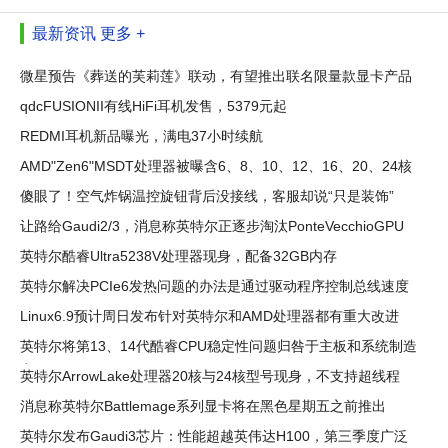
最新资讯
更多 +
微星预告《葬送的芙莉莲》联动，有望推出联名限量款显卡产品
qdcFUSIONII有线HiFi耳机发售，5379元起
REDMI耳机新品曝光，满电37小时续航
AMD"Zen6"MSDT处理器被曝含6、8、10、12、16、20、24核
款
傻眼了！空气炸锅温控旋钮背后没接线，客服却说“只是装饰”
让路给Gaudi2/3，消息称英特尔正逐步淘汰PonteVecchioGPU
英特尔酷睿Ultra5238V处理器现身，配备32GB内存
英特尔解决PCIe6发热问题的办法是通过驱动程序控制总线速度
Linux6.9预计周日发布针对英特尔和AMD处理器都有重大改进
英特尔将第13、14代酷睿CPU稳定性问题归咎于主板和系统制造
商
英特尔ArrowLake处理器20核与24核型号现身，不支持超线程
消息称英特尔Battlemage系列显卡将在黑色星期五之前推出
英特尔发布Gaudi3芯片：性能超越英伟达H100，第三季度广泛