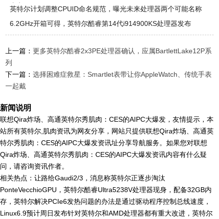
上市
英特尔计划调整CPUID命名规范，曝光未来处理器两个可能名称
6.2GHz开箱可得，英特尔酷睿第14代i914900KS处理器发布
上一篇：
更多英特尔酷睿2x3PE处理器确认，应属BartlettLake12P系
列
下一篇：
选择困难症救星：Smartlet表带让你AppleWatch、传统手表
一起戴
新闻说明
联想Qira炸场、高通英特尔秀肌肉：CES的AIPC大爆发，友情提示，本
站所有英特尔,肌肉资讯为网友分享，网站只提供联想Qira炸场、高通英
特尔秀肌肉：CES的AIPC大爆发资讯址分享导航服务。如果您对联想
Qira炸场、高通英特尔秀肌肉：CES的AIPC大爆发资讯内容有什么疑
问，请咨询资讯作者。
相关热点：让路给Gaudi2/3，消息称英特尔正逐步淘汰
PonteVecchioGPU，英特尔酷睿Ultra5238V处理器现身，配备32GB内
存，英特尔解决PCIe6发热问题的办法是通过驱动程序控制总线速度，
Linux6.9预计周日发布针对英特尔和AMD处理器都有重大改进，英特尔