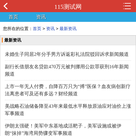
115测试网
首页
资讯
您所在的位置：
首页
>
资讯
>
最新资讯
最新资讯
未婚生子同居2年分手男方诉返彩礼法院驳回诉求新闻频道
副行长借朋友名贷款470万元被判挪用公款罪获刑16年新闻
频道
上市一年无人付费，自降百万只为“搏”医保？血友病创新疗
法离患者可及还有多远？财经频道
美战略石油储备降至43年来最低水平释放原油应对油价上涨
军事频道
伊朗太强硬！美军中东基地成活靶子，美军设施或被伊
朗“抹掉”海湾局势骤变军事频道