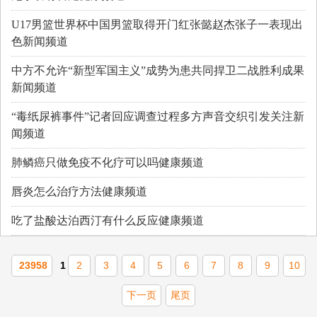
U17男篮世界杯中国男篮取得开门红张懿赵杰张子一表现出
色新闻频道
中方不允许“新型军国主义”成势为患共同捍卫二战胜利成果
新闻频道
“毒纸尿裤事件”记者回应调查过程多方声音交织引发关注新
闻频道
肺鳞癌只做免疫不化疗可以吗健康频道
唇炎怎么治疗方法健康频道
吃了盐酸达泊西汀有什么反应健康频道
23958
1
2
3
4
5
6
7
8
9
10
下一页
尾页