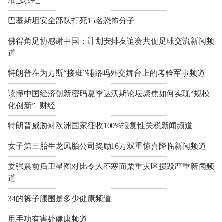
准_财经_
巴基斯坦安全部队打死15名恐怖分子
佛得角足协感谢中国：计划安排友谊赛共促足球交流新闻频
道
特朗普在为万斯“接班”铺路吗外交舞台上的考验军事频道
读懂中国经济创新密码夏季达沃斯论坛聚焦如何实现“规模
化创新”_财经_
特朗普威胁对欧洲国家征收100%报复性关税新闻频道
女子第三胎生龙凤胎公司奖励16万双重惊喜降临新闻频道
委强震前后卫星图对比令人不寒而栗重灾区损毁严重新闻频
道
34的裤子腰围是多少健康频道
甩手功有害处健康频道