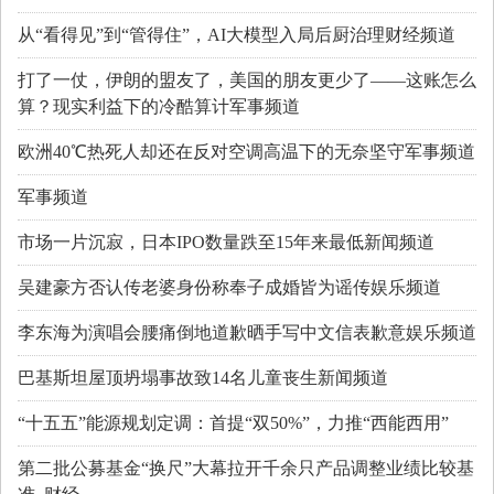
从“看得见”到“管得住”，AI大模型入局后厨治理财经频道
打了一仗，伊朗的盟友了，美国的朋友更少了——这账怎么
算？现实利益下的冷酷算计军事频道
欧洲40℃热死人却还在反对空调高温下的无奈坚守军事频道
军事频道
市场一片沉寂，日本IPO数量跌至15年来最低新闻频道
吴建豪方否认传老婆身份称奉子成婚皆为谣传娱乐频道
李东海为演唱会腰痛倒地道歉晒手写中文信表歉意娱乐频道
巴基斯坦屋顶坍塌事故致14名儿童丧生新闻频道
“十五五”能源规划定调：首提“双50%”，力推“西能西用”
第二批公募基金“换尺”大幕拉开千余只产品调整业绩比较基