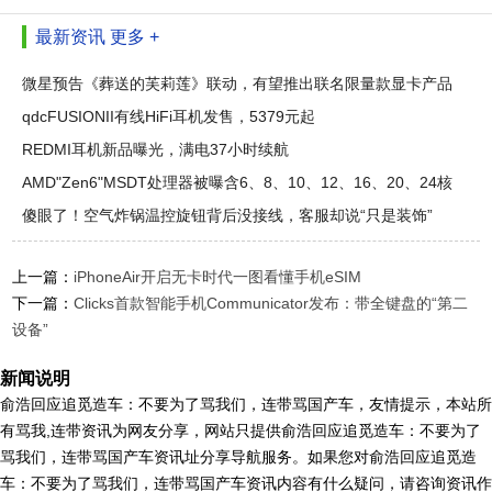
最新资讯
更多 +
微星预告《葬送的芙莉莲》联动，有望推出联名限量款显卡产品
qdcFUSIONII有线HiFi耳机发售，5379元起
REDMI耳机新品曝光，满电37小时续航
AMD"Zen6"MSDT处理器被曝含6、8、10、12、16、20、24核
款
傻眼了！空气炸锅温控旋钮背后没接线，客服却说“只是装饰”
上一篇：
iPhoneAir开启无卡时代一图看懂手机eSIM
下一篇：
Clicks首款智能手机Communicator发布：带全键盘的“第二
设备”
新闻说明
俞浩回应追觅造车：不要为了骂我们，连带骂国产车，友情提示，本站所
有骂我,连带资讯为网友分享，网站只提供俞浩回应追觅造车：不要为了
骂我们，连带骂国产车资讯址分享导航服务。如果您对俞浩回应追觅造
车：不要为了骂我们，连带骂国产车资讯内容有什么疑问，请咨询资讯作