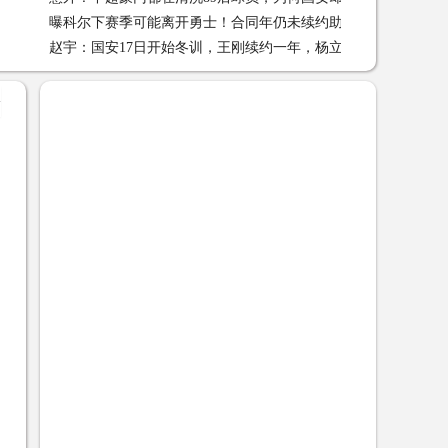
曝科尔下赛季可能离开勇士！合同年仍未续约助教已经开始找工
01-26
赵宇：国安17日开始冬训，王刚续约一年，杨立瑜也有一年合约
01-26
21
+