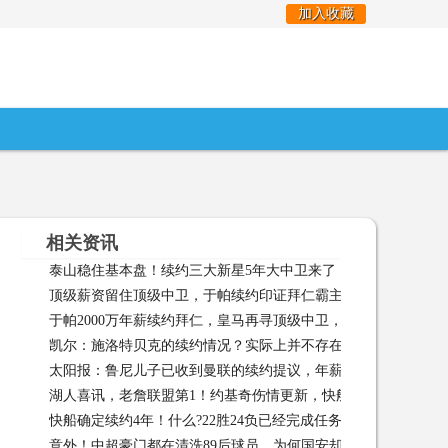
加入收藏
相关资讯
泰山稳住基本盘！续约三大新星5年大中卫来了！两小妖加盟西
顶级薪资留住顶级中卫，于帕续约印证拜仁霸主地位
顶级薪资
岸 02-15
于帕2000万年薪续约拜仁，皇马再寻顶级中卫，或签英超“红牌王
凯尔：施洛特贝克的续约情况？实际上并不存在明确的最后期限
02-15
太阳报：鲁尼儿子已收到曼联的续约提议，年薪有望达到五万镑
15
湖人喜讯，老詹联盟第1！约基奇伤情更新，快船大手笔续约
07
快船确定续约4年！什么?22胜24负已经完成任务啊
快船确定续约
意外！中超豪门都在清洗89后球员，为何国安却跟这两位老将续