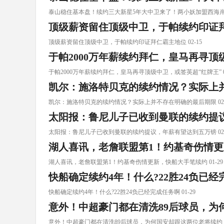
泰山稳住基本盘！续约三大新星5年大中卫来了！两小妖加盟西海岸 0
顶级薪资留住顶级中卫，于帕续约印证
顶级薪资留住顶级中卫，于帕续约印证拜仁霸主地位 02-15
于帕2000万年薪续约拜仁，皇马再寻顶
于帕2000万年薪续约拜仁，皇马再寻顶级中卫，或签英超“红牌王” 02
凯尔：施洛特贝克的续约情况？实际上
凯尔：施洛特贝克的续约情况？实际上并不存在明确的最后期限 02-
太阳报：鲁尼儿子已收到曼联的续约提
太阳报：鲁尼儿子已收到曼联的续约提议，年薪有望达到五万镑 02-
湖人喜讯，老詹联盟第1！约基奇伤情
湖人喜讯，老詹联盟第1！约基奇伤情更新，快船大手笔续约 01-29
快船确定续约4年！什么?22胜24负已
快船确定续约4年！什么?22胜24负已经完成任务啊 01-29
意外！中超豪门都在清洗89后球员，为
意外！中超豪门都在清洗89后球员，为何国安却跟这两位老将续约 01