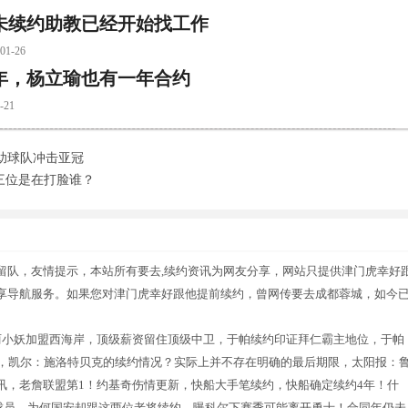
未续约助教已经开始找工作
-26
年，杨立瑜也有一年合约
21
助球队冲击亚冠
三位是在打脸谁？
留队，友情提示，本站所有要去,续约资讯为网友分享，网站只提供津门虎幸好
享导航服务。如果您对津门虎幸好跟他提前续约，曾网传要去成都蓉城，如今
两小妖加盟西海岸，顶级薪资留住顶级中卫，于帕续约印证拜仁霸主地位，于帕
王”，凯尔：施洛特贝克的续约情况？实际上并不存在明确的最后期限，太阳报：
讯，老詹联盟第1！约基奇伤情更新，快船大手笔续约，快船确定续约4年！什
9后球员，为何国安却跟这两位老将续约，曝科尔下赛季可能离开勇士！合同年仍未