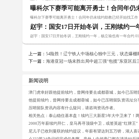
曝科尔下赛季可能离开勇士！合同年仍
曝科尔下赛季可能离开勇士！合同年仍未续约助教已经开始找工作 01
赵宇：国安17日开始冬训，王刚续约一
赵宇：国安17日开始冬训，王刚续约一年，杨立瑜也有一年合约 01-
上一篇：
54险胜！辽宁铁人中场核心独中三元，状态爆棚
下一篇：
海港亚冠一场未胜出局中超三强“包揽”东亚区后
新闻说明
津门虎幸好跟他提前续约，曾网传要去成都蓉城，如今已压哨
他提前续约，曾网传要去成都蓉城，如今已压哨留队资讯址分
压哨留队资讯内容有什么疑问，请咨询资讯作者。
相关热点：泰山稳住基本盘！续约三大新星5年大中卫来了！
2000万年薪续约拜仁，皇马再寻顶级中卫，或签英超“红牌
尼儿子已收到曼联的续约提议，年薪有望达到五万镑，湖人喜
么?22胜24负已经完成任务啊，意外！中超豪门都在清洗8