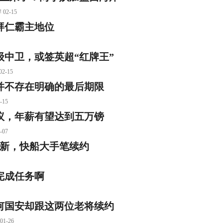
2-15
拜仁霸主地位
级中卫，或签英超“红牌王”
-15
并不存在明确的最后期限
15
议，年薪有望达到五万镑
07
更新，快船大手笔续约
经完成任务啊
何国安却跟这两位老将续约
-26