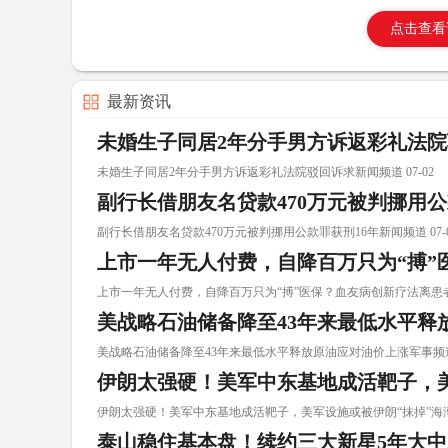
点击查看
最新资讯
未婚生子同居2年分手男方诉返彩礼法
未婚生子同居2年分手男方诉返彩礼法院驳回诉求新闻频道 07-02
副行长借朋友名贷款470万元被判挪用公
副行长借朋友名贷款470万元被判挪用公款罪获刑16年新闻频道 07-0
上市一年无人付费，自降百万只为“搏”
上市一年无人付费，自降百万只为“搏”医保？血友病创新疗法离患者可 
美战略石油储备降至43年来最低水平释
美战略石油储备降至43年来最低水平释放原油应对油价上涨军事频道 0
伊朗太强硬！美军中东基地成活靶子，美
伊朗太强硬！美军中东基地成活靶子，美军设施或被伊朗“抹掉”海湾局 
泰山稳住基本盘！续约三大新星5年大