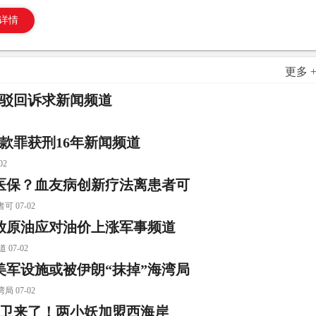
详情
更多 
院驳回诉求新闻频道
款罪获刑16年新闻频道
2
医保？血友病创新疗法离患者可
07-02
放原油应对油价上涨军事频道
7-02
军设施或被伊朗“抹掉”海湾局
07-02
中卫来了！两小妖加盟西海岸